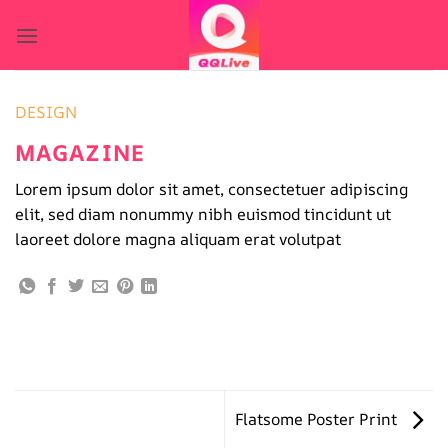
Bỏ
qua
nội
dung
DESIGN
MAGAZINE
Lorem ipsum dolor sit amet, consectetuer adipiscing
elit, sed diam nonummy nibh euismod tincidunt ut
laoreet dolore magna aliquam erat volutpat
Flatsome Poster Print