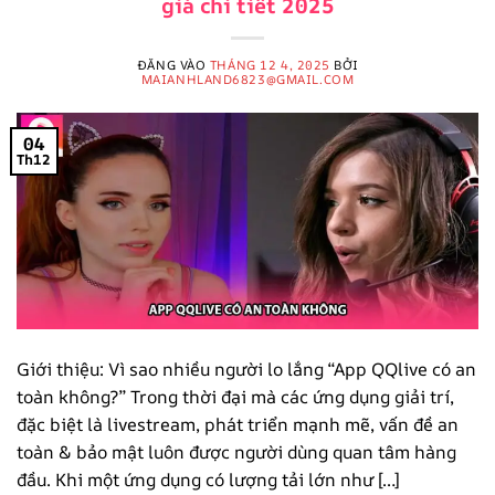
giá chi tiết 2025
ĐĂNG VÀO
THÁNG 12 4, 2025
BỞI
MAIANHLAND6823@GMAIL.COM
04
Th12
Giới thiệu: Vì sao nhiều người lo lắng “App QQlive có an
toàn không?” Trong thời đại mà các ứng dụng giải trí,
đặc biệt là livestream, phát triển mạnh mẽ, vấn đề an
toàn & bảo mật luôn được người dùng quan tâm hàng
đầu. Khi một ứng dụng có lượng tải lớn như […]