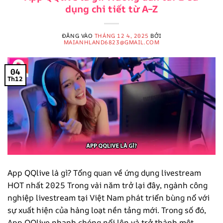
dụng chi tiết từ A–Z
ĐĂNG VÀO
THÁNG 12 4, 2025
BỞI
MAIANHLAND6823@GMAIL.COM
04
Th12
App QQlive là gì? Tổng quan về ứng dụng livestream
HOT nhất 2025 Trong vài năm trở lại đây, ngành công
nghiệp livestream tại Việt Nam phát triển bùng nổ với
sự xuất hiện của hàng loạt nền tảng mới. Trong số đó,
App QQlive nhanh chóng nổi lên và trở thành một