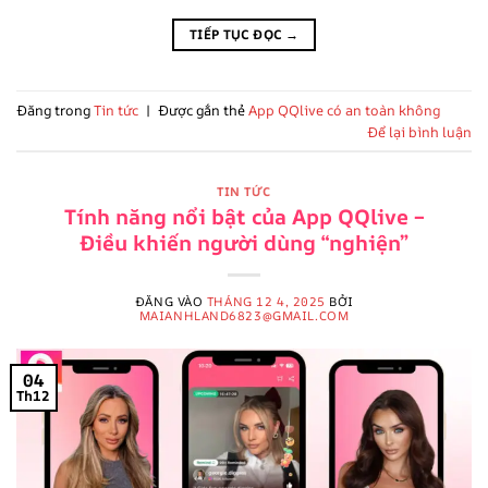
TIẾP TỤC ĐỌC
→
Đăng trong
Tin tức
|
Được gắn thẻ
App QQlive có an toàn không
Để lại bình luận
TIN TỨC
Tính năng nổi bật của App QQlive –
Điều khiến người dùng “nghiện”
ĐĂNG VÀO
THÁNG 12 4, 2025
BỞI
MAIANHLAND6823@GMAIL.COM
04
Th12