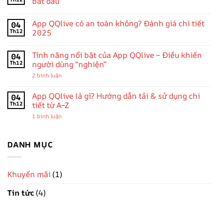
bắt đầu
ở
Khuyến
Không
Mãi
có
App QQlive có an toàn không? Đánh giá chi tiết
04
App
bình
QQlive
luận
Th12
2025
2025:
ở
Tổng
Hướng
Không
Hợp
dẫn
có
Tính năng nổi bật của App QQlive – Điều khiến
04
Ưu
sử
bình
Đãi
dụng
luận
Th12
người dùng “nghiện”
Mới
App
ở
Nhất,
QQlive
App
ở
2 bình luận
Tặng
cho
QQlive
Tính
Quà
người
có
năng
Cực
mới
an
nổi
App QQlive là gì? Hướng dẫn tải & sử dụng chi
04
Khủng
bắt
toàn
bật
Th12
tiết từ A–Z
Cho
đầu
không?
của
Người
Đánh
App
ở
1 bình luận
Dùng
giá
QQlive
App
chi
–
QQlive
tiết
Điều
là
2025
khiến
gì?
DANH MỤC
người
Hướng
dùng
dẫn
“nghiện”
tải
&
Khuyến mãi
(1)
sử
dụng
chi
Tin tức
(4)
tiết
từ
A–
Z