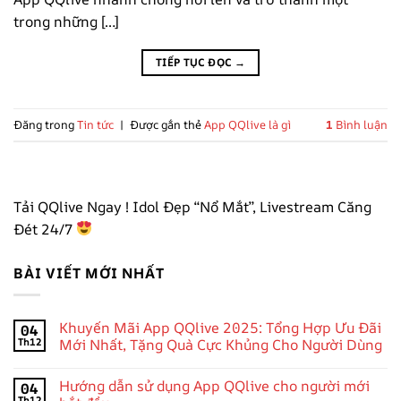
trong những […]
TIẾP TỤC ĐỌC
→
Đăng trong
Tin tức
|
Được gắn thẻ
App QQlive là gì
1
Bình luận
Tải QQlive Ngay ! Idol Đẹp “Nổ Mắt”, Livestream Căng
Đét 24/7
BÀI VIẾT MỚI NHẤT
Khuyến Mãi App QQlive 2025: Tổng Hợp Ưu Đãi
04
Th12
Mới Nhất, Tặng Quà Cực Khủng Cho Người Dùng
Không
có
Hướng dẫn sử dụng App QQlive cho người mới
04
bình
luận
Th12