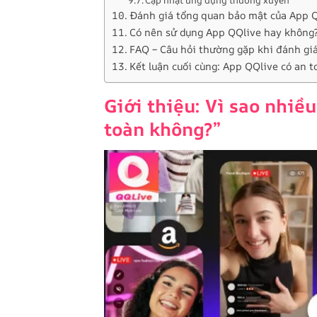
Cập nhật ứng dụng thường xuyên
Đánh giá tổng quan bảo mật của App QQ
Có nên sử dụng App QQlive hay không
FAQ – Câu hỏi thường gặp khi đánh giá
Kết luận cuối cùng: App QQlive có an 
Giới thiệu: Vì sao nhiề
toàn không?”