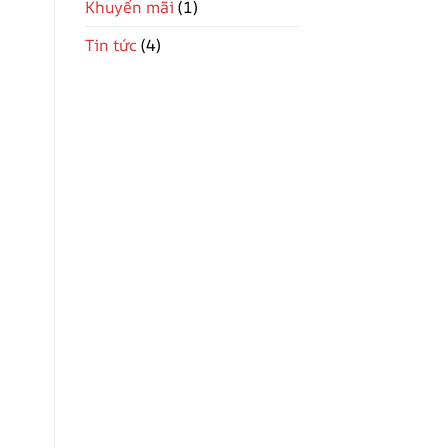
Khuyến mãi
(1)
sử
dụng
chi
Tin tức
(4)
tiết
từ
A–
Z