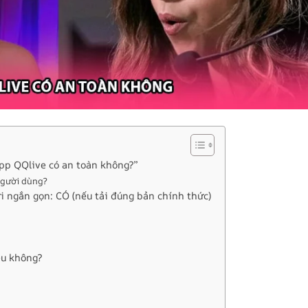
“App QQlive có an toàn không?”
 người dùng?
i ngắn gọn: CÓ (nếu tải đúng bản chính thức)
ệu không?