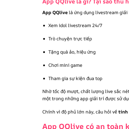
App QQlive là gì? Tại sao thu
App QQlive
là ứng dụng livestream giải 
Xem idol livestream 24/7
Trò chuyện trực tiếp
Tặng quà ảo, hiệu ứng
Chơi mini game
Tham gia sự kiện đua top
Nhờ tốc độ mượt, chất lượng live sắc né
một trong những app giải trí được sử d
Chính vì độ phủ lớn này, câu hỏi về
tính
App QQlive có an toàn k