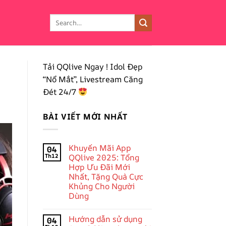
Tải QQlive Ngay ! Idol Đẹp
“Nổ Mắt”, Livestream Căng
Đét 24/7
BÀI VIẾT MỚI NHẤT
Khuyến Mãi App
04
Th12
QQlive 2025: Tổng
Hợp Ưu Đãi Mới
Nhất, Tặng Quà Cực
Khủng Cho Người
Dùng
Không
có
Hướng dẫn sử dụng
04
bình