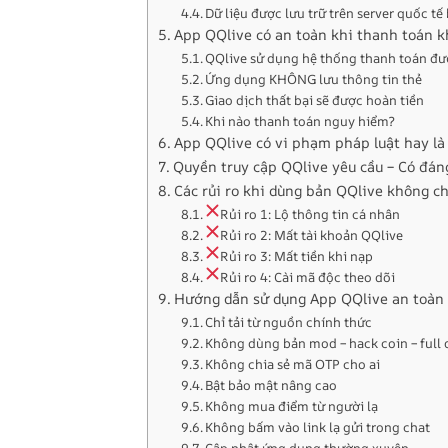
Dữ liệu được lưu trữ trên server quốc t
App QQlive có an toàn khi thanh toán 
QQlive sử dụng hệ thống thanh toán đ
Ứng dụng KHÔNG lưu thông tin thẻ
Giao dịch thất bại sẽ được hoàn tiền
Khi nào thanh toán nguy hiểm?
App QQlive có vi phạm pháp luật hay là
Quyền truy cập QQlive yêu cầu – Có đán
Các rủi ro khi dùng bản QQlive không c
Rủi ro 1: Lộ thông tin cá nhân
Rủi ro 2: Mất tài khoản QQlive
Rủi ro 3: Mất tiền khi nạp
Rủi ro 4: Cài mã độc theo dõi
Hướng dẫn sử dụng App QQlive an toàn 
Chỉ tải từ nguồn chính thức
Không dùng bản mod – hack coin – full
Không chia sẻ mã OTP cho ai
Bật bảo mật nâng cao
Không mua điểm từ người lạ
Không bấm vào link lạ gửi trong chat