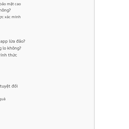
ế bảo mật cao
không?
ược xác minh
 app lừa đảo?
g lo không?
hính thức
tuyệt đối
 quà