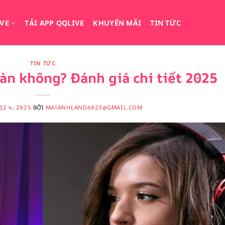
IVE
TẢI APP QQLIVE
KHUYẾN MÃI
TIN TỨC
TIN TỨC
àn không? Đánh giá chi tiết 2025
12 4, 2025
BỞI
MAIANHLAND6823@GMAIL.COM