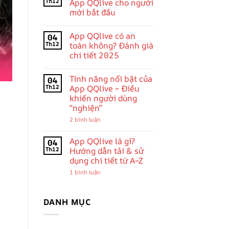
luận
Th12
App QQlive cho người
ở
mới bắt đầu
Khuyến
Mãi
Không
App
có
QQlive
App QQlive có an
04
bình
2025:
luận
Th12
toàn không? Đánh giá
Tổng
ở
Hợp
chi tiết 2025
Hướng
Ưu
dẫn
Đãi
Không
sử
Mới
có
dụng
Tính năng nổi bật của
04
Nhất,
bình
App
Tặng
luận
Th12
App QQlive – Điều
QQlive
ở
Quà
cho
khiến người dùng
App
Cực
người
QQlive
Khủng
“nghiện”
mới
có
Cho
bắt
an
ở
Người
2 bình luận
đầu
toàn
Tính
Dùng
không?
năng
Đánh
nổi
App QQlive là gì?
04
giá
bật
Th12
Hướng dẫn tải & sử
chi
của
tiết
dụng chi tiết từ A–Z
App
2025
QQlive
ở
1 bình luận
–
App
Điều
QQlive
khiến
là
người
gì?
dùng
DANH MỤC
Hướng
“nghiện”
dẫn
tải
&