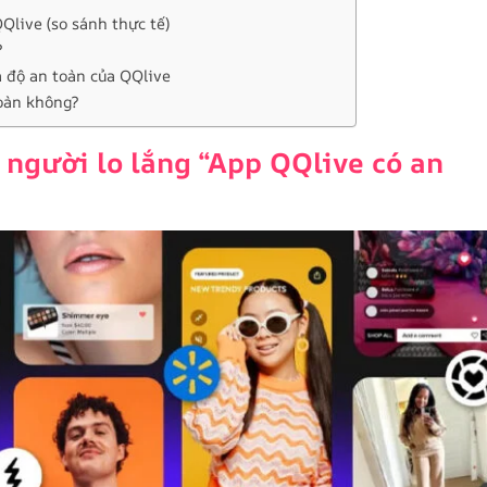
live (so sánh thực tế)
?
 độ an toàn của QQlive
toàn không?
u người lo lắng “App QQlive có an